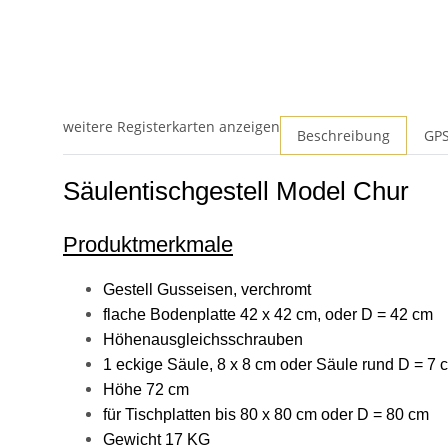
weitere Registerkarten anzeigen
Beschreibung
GPS
Säulentischgestell Model Chur
Produktmerkmale
Gestell Gusseisen, verchromt
flache Bodenplatte 42 x 42 cm, oder D = 42 cm
Höhenausgleichsschrauben
1 eckige Säule, 8 x 8 cm oder Säule rund D = 7
Höhe 72 cm
für Tischplatten bis 80 x 80 cm oder D = 80 cm
Gewicht 17 KG