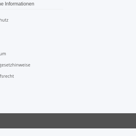
he Informationen
hutz
sum
egesetzhinweise
fsrecht